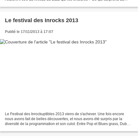
premier abord, c'est la simplicité...
Le festival des Inrocks 2013
Publié le 17/11/2013 à 17:07
Le Festival des Inrockuptibles 2013 viens de s'achever. Une fois encore
nous avons fait de belles découvertes, et nous avons été surpris par la
diversité de la programmation et son culot. Entre Pop et Blues grass, Dub
Step et Rock Indie, nos têtes n'ont...