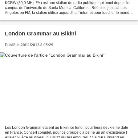
KCRW (89,9 MHz FM) est une station de radio publique qui émet depuis le
campus de l'université de Santa Monica, Californie. Réémise jusqu'à Los
Angeles en FM, la station utilise aujourd'hui l'internet pour toucher le monde
entier. KCRW possède une influence...
London Grammar au Bikini
Publié le 20/11/2013 à 05:29
Les London Grammar étaient au Bikini ce lundi, pour leurs deuxième date
en France. Concert complet, pour ce groupe d'à peine un an d'existence !
Allaient-il être au niveau du Buzz qui les entoures ? Ce qui surprend au