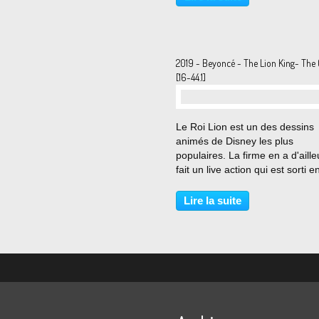
Rae Jepsen). En écoutant le de
album...
2019 - Beyoncé - The Lion King- The 
[16-44.1]
…
Le Roi Lion est un des dessins
animés de Disney les plus
populaires. La firme en a d'aille
fait un live action qui est sorti e
France le 17 juillet 2019 Et pou
sortie américaine, Beyoncé a d
Lire la suite
de rendre hommage au Roi Lio
(elle double Nala...