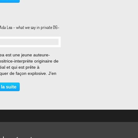
 les B Boys lâchent une salve
res plus nerveux...
Ada Lea - what we say in private [16-
…
ea est une jeune auteure-
itrice-interprète originaire de
al et qui est prête à
quer de façon explosive. J’en
pour preuve son tout premier
intitulé what we say in private
 la suite
it l’effet d’un uppercut en pleine
....