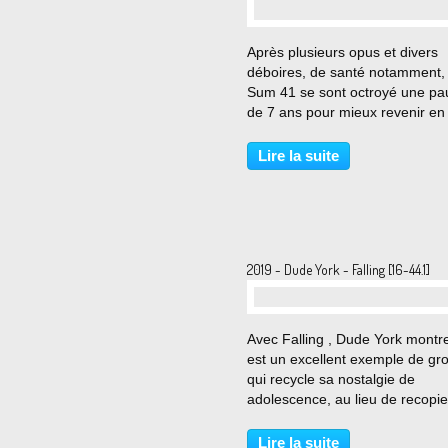
…
Après plusieurs opus et divers
déboires, de santé notamment, 
Sum 41 se sont octroyé une pa
de 7 ans pour mieux revenir en
avec l'album 13 Voices. Dans le
lancée, les revoici avec dix no
Lire la suite
titres qui composent le disque 
in Decline....
2019 - Dude York - Falling [16-44.1]
…
Avec Falling , Dude York montre
est un excellent exemple de gr
qui recycle sa nostalgie de
adolescence, au lieu de recopie
influences musicales (dont The
Black Sabbath, Blink-182 et Car
Lire la suite