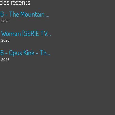
cles récents
2026 - The Mountain Goats - Days [24-96]
t 2026
Riot Woman [SERIE TV- 1080P - DD 2.0]
t 2026
2026 - Opus Kink - The Sweet Goodbye [24-96]
t 2026