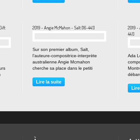
rnier
plaintive, inquiétante voire presque
Dudu,
enfantine incarne...
de tit
Gift
2019 - Angie McMahon - Salt [16-44.1]
2019 - 
44.1]
…
Sur son premier album, Salt,
l’auteure-compositrice-interprète
Ada L
australienne Angie Mcmahon
compos
urs
cherche sa place dans le petiti
Montré
n
monde du Indie rock. Sur le single «
débar
r sa
Pasta » — un jam rock original pour
veux 
Lire la suite
écidé
le mécontentement —, elle illustre sa
album 
Lire
n
position précaire...
qui fa
gueule