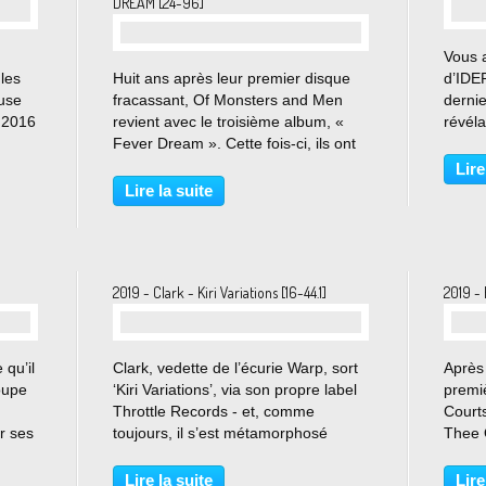
DREAM [24-96]
Vous 
…
les
Huit ans après leur premier disque
d’IDE
use
fracassant, Of Monsters and Men
dernie
 2016
revient avec le troisième album, «
révél
ur
Fever Dream ». Cette fois-ci, ils ont
s’arra
uveaux
ajouté plus d’éléments électriques au
brita
Lire
Order
son folk-pop qui nous les a fait
Markwi
Lire la suite
découvrir. L’album s'ouvre sur «
parler
Alligator...
2019 - Clark - Kiri Variations [16-44.1]
2019 - 
…
 qu’il
Clark, vedette de l’écurie Warp, sort
Après 
oupe
‘Kiri Variations’, via son propre label
premi
Throttle Records - et, comme
Court
r ses
toujours, il s’est métamorphosé
Thee 
 Cure,
musicalement en quelque chose de
digne
ly
nouveau. Cet album de beauté
deux 
Lire la suite
Lire