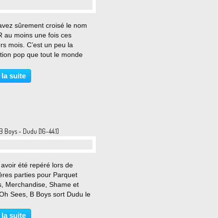
…
avez sûrement croisé le nom
R au moins une fois ces
rs mois. C’est un peu la
ation pop que tout le monde
che et il y a de quoi. Le duo
nnique mené par Megan
 la suite
ck et Lily Somerville avait fait
 d’elles avec un...
B Boys - Dudu [16-44.1]
…
avoir été repéré lors de
ères parties pour Parquet
s, Merchandise, Shame et
Oh Sees, B Boys sort Dudu le
 successeur de Dada paru il y a
ans. En sautant du Dada au
 la suite