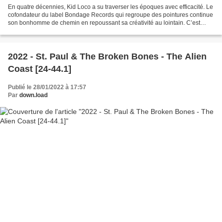
En quatre décennies, Kid Loco a su traverser les époques avec efficacité. Le
cofondateur du label Bondage Records qui regroupe des pointures continue
son bonhomme de chemin en repoussant sa créativité au lointain. C’est
notamment le cas pour son nouvel...
2022 - St. Paul & The Broken Bones - The Alien
Coast [24-44.1]
Publié le 28/01/2022 à 17:57
Par
down.load