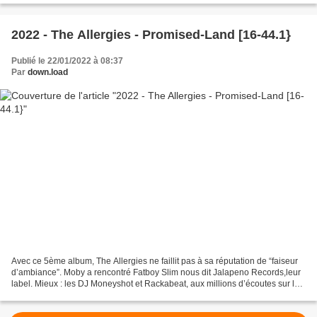
2022 - The Allergies - Promised-Land [16-44.1}
Publié le 22/01/2022 à 08:37
Par
down.load
Avec ce 5ème album, The Allergies ne faillit pas à sa réputation de “faiseur
d’ambiance”. Moby a rencontré Fatboy Slim nous dit Jalapeno Records,leur
label. Mieux : les DJ Moneyshot et Rackabeat, aux millions d’écoutes sur les
plate- formes, prouvent...