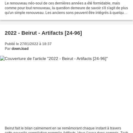
Le renouveau néo-soul de ces dernières années a été formidable, mais
comme pour tout renouveau, la question demeure de savoir s'il s'agit de plus
qu'un simple renouveau. Les anciens sons peuvent être intégrés à quelque
chose de nouveau, comme le disco...
2022 - Beirut - Artifacts [24-96]
Publié le 27/01/2022 à 18:37
Par
down.load
Beirut fait le bilan calmement en se remémorant chaque instant à travers
cette nouvelle compilation nommée Artifacts. Vous l’avez donc compris, Zach