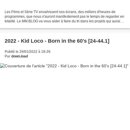
Les Films et Série TV envahissent nos écrans, des milliers d'heures de
programmes, que nous n'auront manifestement pas le temps de regarder en
totalité. Le MM.BLOG va vous aider à faire du tri dans les projets qui auraient
pu être bien mais qui au final...
2022 - Kid Loco - Born in the 60's [24-44.1]
Publié le 29/01/2022 à 18:26
Par
down.load