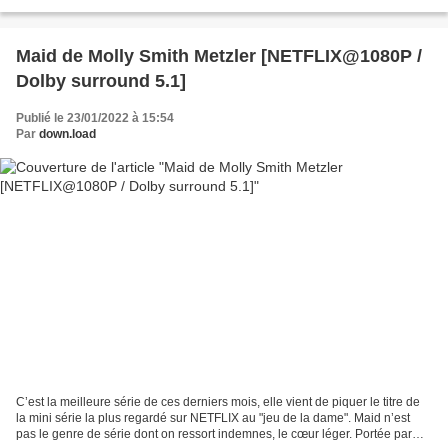
dès son premier album sur...
Maid de Molly Smith Metzler [NETFLIX@1080P /
Dolby surround 5.1]
Publié le 23/01/2022 à 15:54
Par
down.load
C’est la meilleure série de ces derniers mois, elle vient de piquer le titre de
la mini série la plus regardé sur NETFLIX au "jeu de la dame". Maid n’est
pas le genre de série dont on ressort indemnes, le cœur léger. Portée par