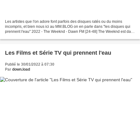
Les artistes que l'on adore font parfois des disques ratés ou du moins
incompris, et bien nous ici au MM.BLOG on en parle dans "les disques qui
prennent l'eau" 2022 - The Weeknd - Dawn FM [24-48] The Weeknd est dans
un trip "revival 80s" entrecoupé de...
Les Films et Série TV qui prennent l'eau
Publié le 30/01/2022 à 07:30
Par
down.load