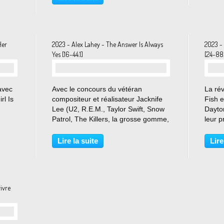
de son prédécesseur, Collapsed In
prend 
Sunbeams,...
Her
2023 - Alex Lahey - The Answer Is Always
2023 -
Yes [16-44.1]
[24-88.
…
avec
Avec le concours du vétéran
La ré
rl Is
compositeur et réalisateur Jacknife
Fish e
Lee (U2, R.E.M., Taylor Swift, Snow
Dayton
Patrol, The Killers, la grosse gomme,
leur 
ment
quoi !), l’autrice-compositrice-
Wish 
ais
interprète australienne Alexandra
détona
Lire la suite
Lire
ères,
Lahey a concocté un troisième
de ga
album qui se qualifierait...
rock’n’
ivre