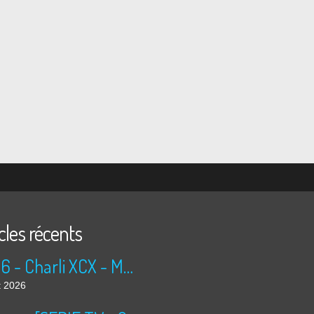
cles récents
2026 - Charli XCX - Music, Fashion, Film [24-48]
t 2026