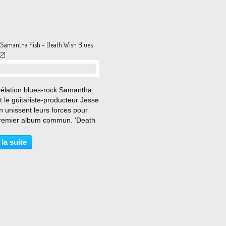
forme, se lève et se met en...
 Samantha Fish - Death Wish Blues
2]
…
vélation blues-rock Samantha
t le guitariste-producteur Jesse
 unissent leurs forces pour
premier album commun. ‘Death
Blues’ offre un mélange
nt de blues, de soul, de funk,
 la suite
rage, d’énergie punk et de
roll...