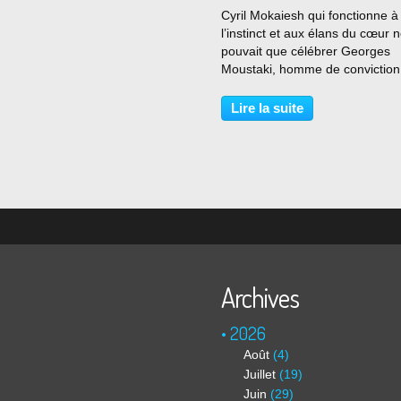
…
Cyril Mokaiesh qui fonctionne à
l’instinct et aux élans du cœur 
pouvait que célébrer Georges
Moustaki, homme de conviction
d’amour et d’universalisme. Né
père libanais et d’une mère
Lire la suite
française, Mokaiesh à qui l’on do
titre « Beyrouth » rend...
Archives
2026
Août
(4)
Juillet
(19)
Juin
(29)