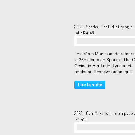
MM.BLOG...
2023 - Sparks - The Girl Is Crying In 
Latte [24-48]
…
Les frères Mael sont de retour 
le 26e album de Sparks : The Gi
Crying in Her Latte. Lyrique et
pertinent, il captive autant qu’il
intrigue. La pop, cet art fausse
facile et franchement risqué. M
Lire la suite
parfaitement maîtrisé par les fr
Ron,...
2023 - Cyril Mokaiesh - Le temps de v
[24-44.1]