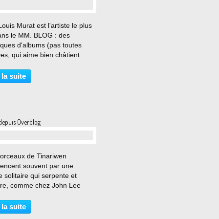
…
ouis Murat est l'artiste le plus
dans le MM. BLOG : des
iques d'albums (pas toutes
ves, qui aime bien châtient
; des comptes rendus de
ts, et un article sur toute sa
 la suite
re à la sortie de Toboggan
 donc un peu hagard...
depuis Overblog
…
orceaux de Tinariwen
ncent souvent par une
e solitaire qui serpente et
re, comme chez John Lee
. Puis arrive la voix sèche et
leuse du chanteur en chef
 la suite
m ag Alhabib. Et la chanson