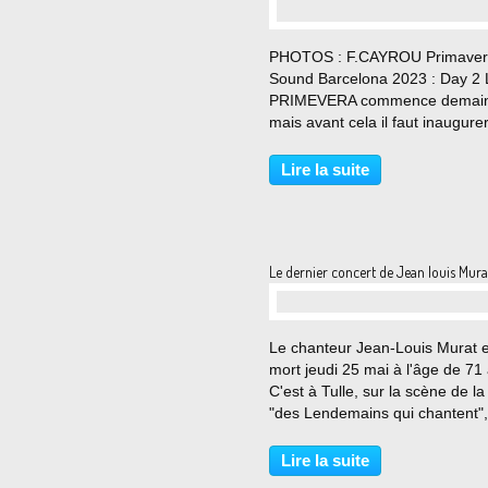
…
PHOTOS : F.CAYROU Primave
Sound Barcelona 2023 : Day 2 
PRIMEVERA commence demain
mais avant cela il faut inaugurer
festival ! C'est donc le but de ce
soirée du Mercredi, 4 concerts
Lire la suite
gratuits offerts aux habitants de
Barcelone dans l'enceinte...
Le dernier concert de Jean louis Mura
…
Le chanteur Jean-Louis Murat e
mort jeudi 25 mai à l'âge de 71
C'est à Tulle, sur la scène de la
"des Lendemains qui chantent", 
s'est produit pour la dernière foi
vendredi 19 mai. Uploaded by
Lire la suite
Load on 2023-05-20. Le