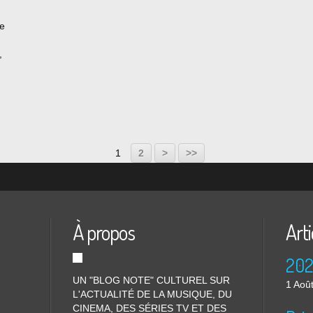
ne
,
 d’un
it le
1
2
>
>>
À propos
Arti
UN "BLOG NOTE" CULTUREL SUR
1 Aoû
L'ACTUALITÉ DE LA MUSIQUE, DU
CINEMA, DES SÉRIES TV ET DES