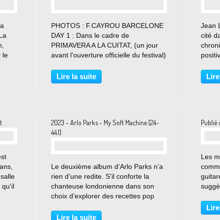
…
ra
PHOTOS : F.CAYROU BARCELONE
Jean L
La
DAY 1 : Dans le cadre de
cité 
,
PRIMAVERA A LA CUITAT, (un jour
chron
 le
avant l'ouverture officielle du festival)
positi
tte
nous sommes ce soir dans le
bien)
RAZZMATAZZ, plus grande boite de
concer
Lire la suite
Lire
Barcelone, pour 4 shows de "mise en
carriè
jambes" ou plutôt de "mise...
C'est
t
2023 - Arlo Parks - My Soft Machine [24-
Publié 
44.1]
st
Les m
…
 ans,
Le deuxième album d’Arlo Parks n’a
comme
 salle
rien d’une redite. S’il conforte la
guitar
qu'il
chanteuse londonienne dans son
suggè
s le
choix d’explorer des recettes pop
Hooker
 Down
vieilles de vingt ans tout en les
rocail
Lire
modernisant à sa manière, il diffère
Ibrahi
Lire la suite