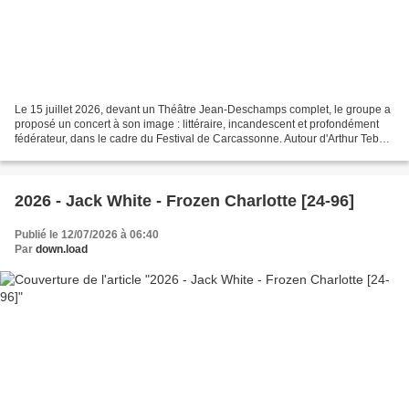
Le 15 juillet 2026, devant un Théâtre Jean-Deschamps complet, le groupe a
proposé un concert à son image : littéraire, incandescent et profondément
fédérateur, dans le cadre du Festival de Carcassonne. Autour d'Arthur Teboul
(chant), le groupe réunissait...
2026 - Jack White - Frozen Charlotte [24-96]
Publié le 12/07/2026 à 06:40
Par
down.load