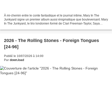
À mi-chemin entre le conte fantastique et le journal intime, Mary In The
Junkyard signe un premier album aussi énigmatique que bouleversant. Mary
In The Junkyard, le trio londonien formé de Clari Freeman-Taylor, Saya
Barbaglia et David Addison, confirme...
2026 - The Rolling Stones - Foreign Tongues
[24-96]
Publié le 10/07/2026 à 14:00
Par
down.load