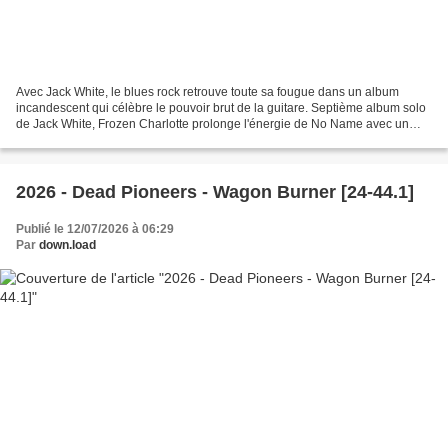
Avec Jack White, le blues rock retrouve toute sa fougue dans un album
incandescent qui célèbre le pouvoir brut de la guitare. Septième album solo
de Jack White, Frozen Charlotte prolonge l'énergie de No Name avec un
mélange de Garage rock, de blues rock...
2026 - Dead Pioneers - Wagon Burner [24-44.1]
Publié le 12/07/2026 à 06:29
Par
down.load