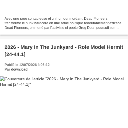
Avec une rage contagieuse et un humour mordant, Dead Pioneers
transforme le punk hardcore en une arme politique redoutablement efficace.
Dead Pioneers, emmené par l'activiste et poète Greg Deal, poursuit son
combat contre le racisme, le colonialisme et...
2026 - Mary In The Junkyard - Role Model Hermit
[24-44.1]
Publié le 12/07/2026 à 06:12
Par
down.load