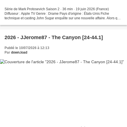
Série de Mark Protosevich Saison 2 · 36 min · 19 juin 2026 (France)
Diffuseur : Apple TV Genre : Drame Pays d'origine : États-Unis Fiche
technique et casting John Sugar enquête sur une nouvelle affaire. Alors qu’il
est toujours à la recherche de sa sœur...
2026 - JJerome87 - The Canyon [24-44.1]
Publié le 10/07/2026 à 12:13
Par
down.load