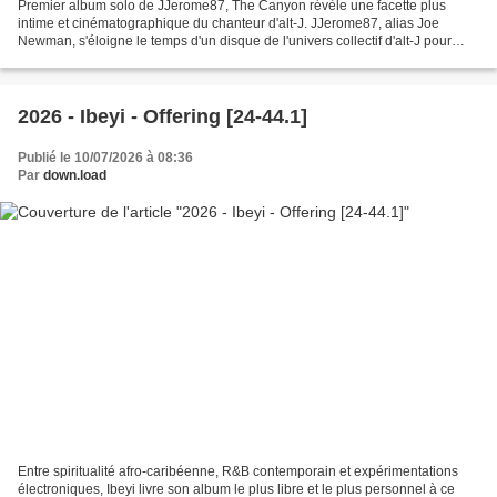
Premier album solo de JJerome87, The Canyon révèle une facette plus
intime et cinématographique du chanteur d'alt-J. JJerome87, alias Joe
Newman, s'éloigne le temps d'un disque de l'univers collectif d'alt-J pour
explorer un territoire où se rencontrent...
2026 - Ibeyi - Offering [24-44.1]
Publié le 10/07/2026 à 08:36
Par
down.load
Entre spiritualité afro-caribéenne, R&B contemporain et expérimentations
électroniques, Ibeyi livre son album le plus libre et le plus personnel à ce