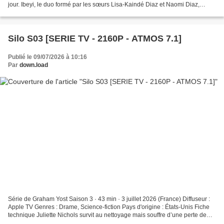
jour. Ibeyi, le duo formé par les sœurs Lisa-Kaindé Diaz et Naomi Diaz,
poursuit son dialogue entre héritage...
Silo S03 [SERIE TV - 2160P - ATMOS 7.1]
Publié le 09/07/2026 à 10:16
Par
down.load
Série de Graham Yost Saison 3 · 43 min · 3 juillet 2026 (France) Diffuseur :
Apple TV Genres : Drame, Science-fiction Pays d'origine : États-Unis Fiche
technique Juliette Nichols survit au nettoyage mais souffre d’une perte de
mémoire. À peine remis de...