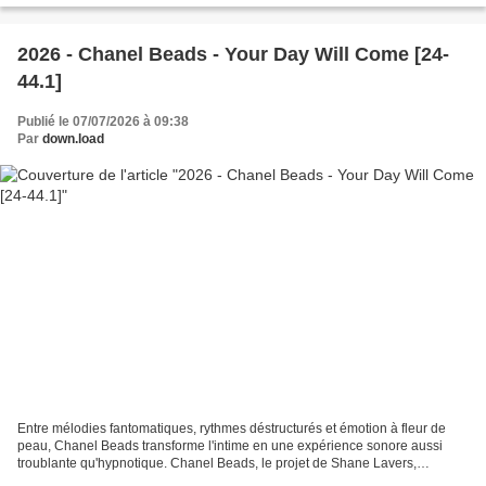
2026 - Chanel Beads - Your Day Will Come [24-
44.1]
Publié le 07/07/2026 à 09:38
Par
down.load
Entre mélodies fantomatiques, rythmes déstructurés et émotion à fleur de
peau, Chanel Beads transforme l'intime en une expérience sonore aussi
troublante qu'hypnotique. Chanel Beads, le projet de Shane Lavers,
confirme après un premier album remarqué...